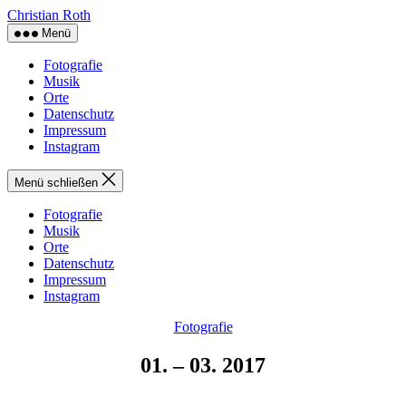
Zum
Christian Roth
Inhalt
Menü
springen
Fotografie
Musik
Orte
Datenschutz
Impressum
Instagram
Menü schließen
Fotografie
Musik
Orte
Datenschutz
Impressum
Instagram
Kategorien
Fotografie
01. – 03. 2017